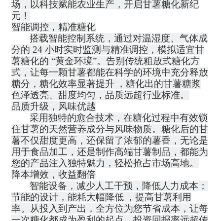
场，以科技赋能农业生产，开启甘薯糖化新纪
元！
智能调控，精准糖化
搭载智能控制系统，通过对温湿度、气体成
分的
24 小时实时监测与精准调控，模拟适宜甘
薯糖化的 “黄金环境”。告别传统粗放式糖化方
式，让每一颗甘薯都能在科学的环境中充分释放
糖分，糖化效率显著提
升
，糖化出的甘薯糖浆
色泽透亮、甜度均匀，品质远超行业标准。
品质升级，风味优越
采用独特的愈合技术，在糖化过程中有效锁
住甘薯的天然营养成分与风味物质。糖化后的甘
薯不仅甜度更高，还保留了浓郁的薯香，无论是
用于食品加工，还是制作高端甘薯制品，都能为
您的产品注入独特魅力，轻松抢占市场高地。
降本增效，收益翻倍
智能设备，减少人工干预，降低人力成本；
节能的设计，能耗大幅降
低
，提高甘薯利用
率。从投入到产出，全方位为您节省成本，让每
一次糖化都成为盈利的起点，投资回报率远超传