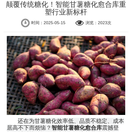
颠覆传统糖化！智能甘薯糖化愈合库重
关于我们
塑行业新标杆​
联系我们
时间：2025-05-15
浏览：2023次
公司动态
我们提供的不仅仅是一座冷库
还在为甘薯糖化效率低、品质不稳定、成本
居高不下而烦恼？
智能甘薯糖化愈合库
震撼登