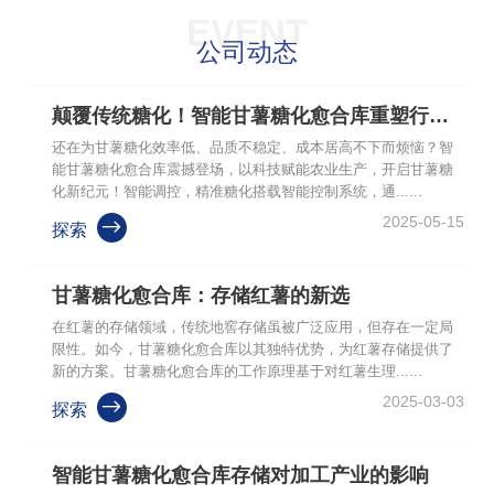
关于我们
EVENT
公司动态
联系我们
颠覆传统糖化！智能甘薯糖化愈合库重塑行业新标杆​
还在为甘薯糖化效率低、品质不稳定、成本居高不下而烦恼？智
公司动态
能甘薯糖化愈合库震撼登场，以科技赋能农业生产，开启甘薯糖
化新纪元！智能调控，精准糖化搭载智能控制系统，通......
我们提供的不仅仅是一座冷库
2025-05-15

探索
甘薯糖化愈合库：存储红薯的新选
在红薯的存储领域，传统地窖存储虽被广泛应用，但存在一定局
限性。如今，甘薯糖化愈合库以其独特优势，为红薯存储提供了
新的方案。甘薯糖化愈合库的工作原理基于对红薯生理......
2025-03-03

探索
智能甘薯糖化愈合库存储对加工产业的影响