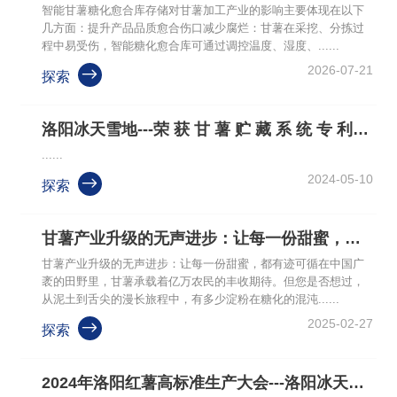
智能甘薯糖化愈合库存储对甘薯加工产业的影响主要体现在以下
几方面：提升产品品质愈合伤口减少腐烂：甘薯在采挖、分拣过
程中易受伤，智能糖化愈合库可通过调控温度、湿度、......
2026-07-21

探索
洛阳冰天雪地---荣 获 甘 薯 贮 藏 系 统 专 利 证 书
......
2024-05-10

探索
甘薯产业升级的无声进步：让每一份甜蜜，都有迹可循
甘薯产业升级的无声进步：让每一份甜蜜，都有迹可循在中国广
袤的田野里，甘薯承载着亿万农民的丰收期待。但您是否想过，
从泥土到舌尖的漫长旅程中，有多少淀粉在糖化的混沌......
2025-02-27

探索
2024年洛阳红薯高标准生产大会---洛阳冰天雪地