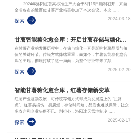
2024年洛阳红薯高标准生产大会于3月16日顺利召开，来自
全省各市的近百位甘薯产业精英参加了本次会议。本次......
2024-03-18

探索
甘薯智能糖化愈合库：开启甘薯存储与糖化新时代
在甘薯产业的发展历程中，存储与糖化一直是影响甘薯品质与价
值的关键环节。传统方式弊端重重，而如今，甘薯智能糖化愈合
库的出现，彻底打破了这一局面，为整个行业带来了颠......
2025-02-20

探索
智能甘薯糖化愈合库，红薯存储新变革
红薯产业蓬勃发展，可传统存储方式却成为发展路上的 “拦路
虎”。红薯易损伤、易腐烂，存储时间短，品质也难以保障，让众
多农户和企业头疼不已。别担心，洛阳冰天雪地制冷......
2025-02-17

探索