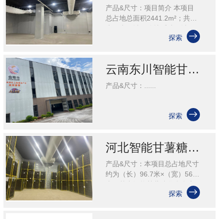
产品&尺寸：项目简介 本项目
总占地总面积2441.2m²；共分
为两大区域：分拣缓冲区域、

探索
仓储区域。分拣缓冲区域：总
面积1301.28m²。仓储区域：
由二间甘薯储藏......
云南东川智能甘薯糖化愈合库项目
产品&尺寸：......

探索
河北智能甘薯糖化愈合库
产品&尺寸：本项目总占地尺寸
约为（长）96.7米×（宽）56.1
米；其中智能甘薯糖化愈合库

探索
占地尺寸约为（长）63.7米
×（宽）34.678米；面积约
2208.98m²；共分......