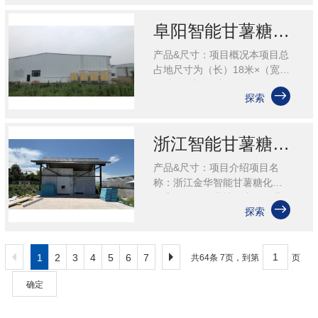
型：智能甘薯糖化愈合库适用
温度：-20°-50°红薯愈合糖化
阜阳智能甘薯糖化愈合库
库......
产品&尺寸：项目概况本项目总
占地尺寸为（长）18米×（宽）
24米×（高）7米，总面积

探索
432m²；共分为2间仓储区域。
糖化愈合库设计温度-5～
50℃。1#糖化愈合库：尺寸
浙江智能甘薯糖化愈合库项目
（长......
产品&尺寸：项目介绍项目名
称：浙江金华智能甘薯糖化愈
合库项目项目详情：本项目共

探索
分2个建筑位置，1#占地尺寸为
（长）5.3米×（宽）4.8米，总
面积25.44m²；2#占地尺......
1
2
3
4
5
6
7
共64条 7页，到第
页
确定