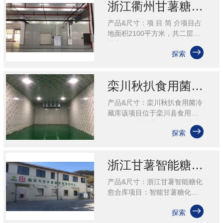
浙江衢州甘薯糖化愈合库项目
产品&尺寸：项 目 简 介项目占
地面积2100平方米，共二层，
其中一层分布可储存1000吨小

探索
香薯高温愈合仓、低温糖化
仓、计量选果设备、红薯清洗
区、鲜薯发货打包区、直播间
栾川秋扒食用菌冷藏库
等，......
产品&尺寸：栾川秋扒食用菌冷
藏库该项目位于栾川县食用菌
现代化食品产业园(冷链物流中

探索
心)内，主要用于香菇存储，冷
库设计为2间，207.2平方米，
均为保鲜库。项目规格：
浙江甘薯智能糖化愈合库项目
14.8......
产品&尺寸：浙江甘薯智能糖化
愈合库项目：智能甘薯糖化愈
合库面积：88平方，263立

探索
方，可存储红薯50吨。冷库类