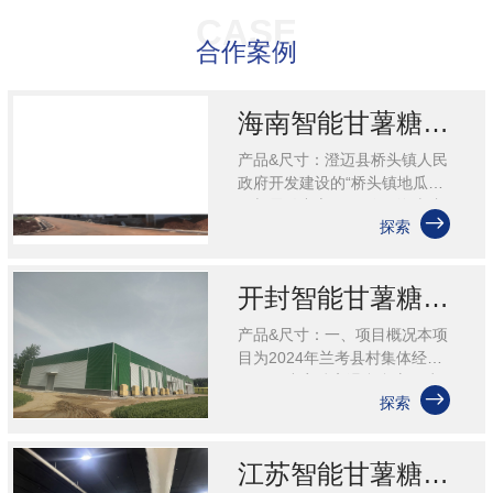
关于我们
CASE
合作案例
联系我们
海南智能甘薯糖化愈合库
产品&尺寸：澄迈县桥头镇人民
合作案例
政府开发建设的“桥头镇地瓜集
散与展销中心”项目位于海南省

探索
澄迈县，用地面积为64031.78
冰天雪地主要是为客户提供冷库设计、建设及配套服
㎡，土地用途为物流仓储用
务的公司
地。“桥头镇地瓜集散与展销中
开封智能甘薯糖化愈合库
心......
产品&尺寸：一、项目概况本项
目为2024年兰考县村集体经济
项目---小宋镇高温愈合库，建

探索
设地点：河南省开封市兰考县
小宋镇，建设单位：兰考县小
宋镇人民政府。小宋镇高温愈
江苏智能甘薯糖化愈合库项目
合库项......