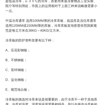
超低温冷库，≤-３０℃的冷库，首要用来速冻食物及工业实验、
医疗等特别用处，市面上的运用相对于上面三种来说略微需要小
一点。
中温冷库通常 选用100MM厚的冷库库板，低温库及冻住库通常
选用120MM或150MM厚的库板，冷库库板发泡密度依照国家规
范是每立方米在38KG～40KG/立方米。
冷库板的防护资料首要有以下种：
A、压花彩钢板；
B、不锈钢板；
C、彩锌钢板；
D、盐化钢板；
E、规范地台板；
冷库板的挑选对冷库来说是很重要的，由于冷库不一样于其他库
房，冷库对温度、湿度等环境需要都很高。所以在挑选冷库板的