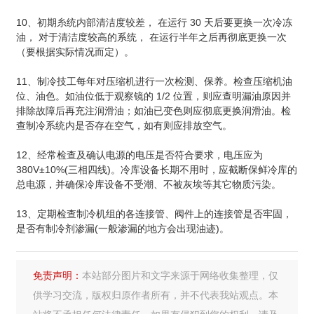
10、初期糸统内部清洁度较差， 在运行 30 天后要更换一次冷冻
油， 对于清洁度较高的系统， 在运行半年之后再彻底更换一次
（要根据实际情况而定）。
11、制冷技工每年对压缩机进行一次检测、保养。检查压缩机油
位、油色。如油位低于观察镜的 1/2 位置，则应查明漏油原因并
排除故障后再充注润滑油；如油已变色则应彻底更换润滑油。检
查制冷系统内是否存在空气，如有则应排放空气。
12、经常检查及确认电源的电压是否符合要求，电压应为
380V±10%(三相四线)。冷库设备长期不用时，应截断保鲜冷库的
总电源，并确保冷库设备不受潮、不被灰埃等其它物质污染。
13、定期检查制冷机组的各连接管、阀件上的连接管是否牢固，
是否有制冷剂渗漏(一般渗漏的地方会出现油迹)。
免责声明：
本站部分图片和文字来源于网络收集整理，仅
供学习交流，版权归原作者所有，并不代表我站观点。本