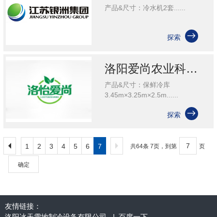
产品&尺寸：冷水机2套......

探索
洛阳爱尚农业科技有限公司
产品&尺寸：保鲜冷库
3.45m×3.25m×2.5m......

探索
1
2
3
4
5
6
7
共64条 7页，到第
页
确定
友情链接：
洛阳冰天雪地制冷设备有限公司
|
百度一下