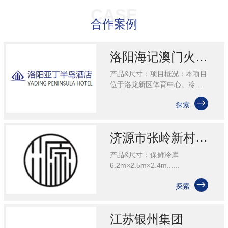
关于我们
冰天雪地主要是为客户提供冷库设计、建设及配套服
CASE
合作案例
务的公司
联系我们
洛阳海记澳门火锅冷库项目
产品&尺寸：项目概况：本项目
位于洛龙新区体育中心。冷库
尺寸为：5.25m*4.4m.项目设

探索
备选型为：压缩机组为：艾默
生品牌。压缩机制冷量为：零
下25度时5.3KW，零下20......
济源市张岭新村冷库
产品&尺寸：保鲜冷库
6.2m×2.5m×2.4m......

探索
江苏银州集团